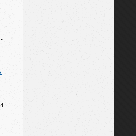
B-
 
nd