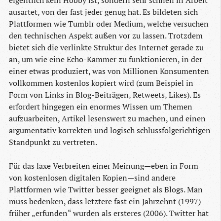
eigentlich kein Hobby ist, sondern sehr schnell in Arbeit
ausartet, von der fast jeder genug hat. Es bildeten sich
Plattformen wie Tumblr oder Medium, welche versuchen
den technischen Aspekt außen vor zu lassen. Trotzdem
bietet sich die verlinkte Struktur des Internet gerade zu
an, um wie eine Echo-Kammer zu funktionieren, in der
einer etwas produziert, was von Millionen Konsumenten
vollkommen kostenlos kopiert wird (zum Beispiel in
Form von Links in Blog-Beiträgen, Retweets, Likes). Es
erfordert hingegen ein enormes Wissen um Themen
aufzuarbeiten, Artikel lesenswert zu machen, und einen
argumentativ korrekten und logisch schlussfolgerichtigen
Standpunkt zu vertreten.
Für das laxe Verbreiten einer Meinung—eben in Form
von kostenlosen digitalen Kopien—sind andere
Plattformen wie Twitter besser geeignet als Blogs. Man
muss bedenken, dass letztere fast ein Jahrzehnt (1997)
früher „erfunden“ wurden als ersteres (2006). Twitter hat