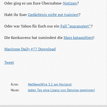
Oder ging es um Eure Übernahme-
Notizen
?
Habt ihr Euer
Gedächtnis nicht gut trainiert
?
Oder war Yahoo für Euch nur ein
Fall “ausrangiert”
?
Die Konkurrenz hat zumindest die
Macs katapultiert
!
Macinme Daily #77 Download
Tweet
Älter:
NetNewsWire 3.2 am Horizont
Neuer:
Jeden Tag eine Lizenz von Denoise gewinnen!