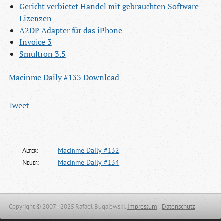
Gericht verbietet Handel mit gebrauchten Software-
Lizenzen
A2DP Adapter für das iPhone
Invoice 3
Smultron 3.5
Macinme Daily #133 Download
Tweet
Älter:
Macinme Daily #132
Neuer:
Macinme Daily #134
Copyright © 2007–2025 Rafael Bugajewski.
Impressum
·
Datenschutz