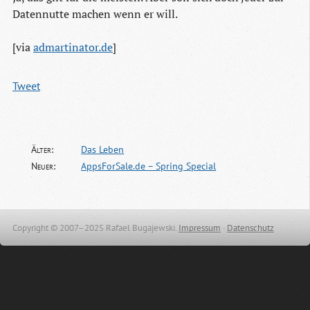
Datennutte machen wenn er will.
[via
admartinator.de
]
Tweet
Älter:
Das Leben
Neuer:
AppsForSale.de – Spring Special
Copyright © 2007–2025 Rafael Bugajewski.
Impressum
·
Datenschutz