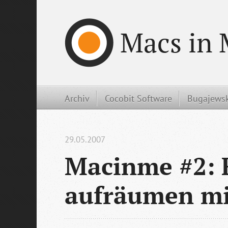
Macs in 
Archiv
Cocobit Software
Bugajewsk
29.05.2007
Macinme #2: F
aufräumen mi