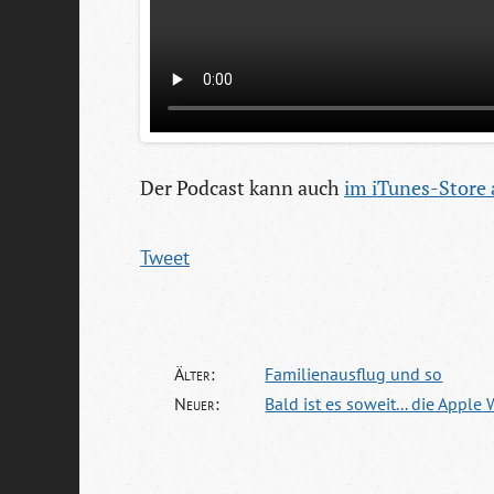
Der Podcast kann auch
im iTunes-Store 
Tweet
Älter:
Familienausflug und so
Neuer:
Bald ist es soweit... die App