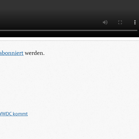
abonniert
werden.
le WWDC kommt