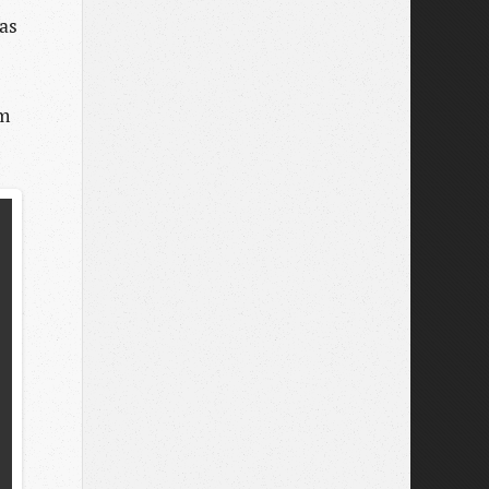
das
im